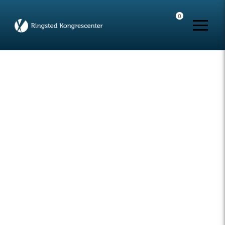
0
Udvalgt
Se alle